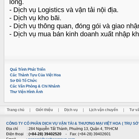
lỏng.
- Dịch vụ Logistics và vận tải nội địa.
- Dịch vụ kho bãi.
- Dịch vụ thông quan, đóng gói và giao nhậ
- Dịch vụ mua bán kinh doanh xuất nhập kh
Quá Trình Phát Triển
Các Thành Tựu Của Việt Hoa
Sơ Đồ Tổ Chức
Các Văn Phòng & Chi Nhánh
Thư Viện Hình Ảnh
Trang chủ
|
Giới thiệu
|
Dịch vụ
|
Lịch vận chuyển
|
Tư vấ
CÔNG TY CỔ PHẦN DỊCH VỤ VẬN TẢI & THƯƠNG MẠI VIỆT HOA ( TRỤ SỞ 
Địa chỉ
: 284 Nguyễn Tất Thành, Phuờng 13, Quận 4, TP.HCM
Điện thoại
:
(+84-28) 39402520
-
Fax: (+84-28) 39402601