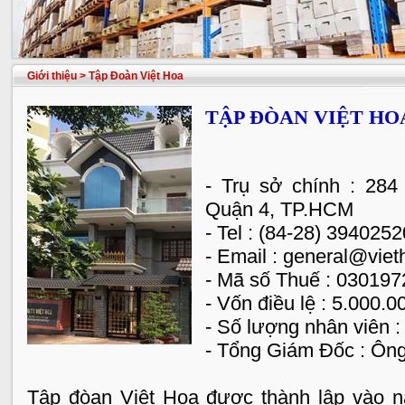
Giới thiệu
> Tập Đoàn Việt Hoa
TẬP ĐÒAN VIỆT HO
- Trụ sở chính : 28
Quận 4, TP.HCM
- Tel : (84-28) 394025
- Email : general@vie
- Mã số Thuế : 03019
- Vốn điều lệ : 5.000.
- Số lượng nhân viên :
- Tổng Giám Đốc : Ô
Tập đòan Việt Hoa được thành lập vào n